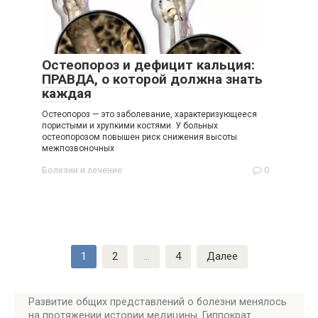
Остеопороз и дефицит кальция:
ПРАВДА, о которой должна знать
каждая
Остеопороз — это заболевание, характеризующееся
пористыми и хрупкими костями. У больных
остеопорозом повышен риск снижения высоты
межпозвоночных
Болезни и лечение
0
Пагинация
1
2
…
4
Далее
записей
Развитие общих представлений о болезни менялось
на протяжении истории медицины. Гиппократ