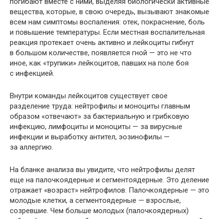
погибают вместе с ними, выделяя биологически активные
вещества, которые, в свою очередь, вызывают знакомые
всем нам симптомы воспаления: отек, покраснение, боль
и повышение температуры. Если местная воспалительная
реакция протекает очень активно и лейкоциты гибнут
в большом количестве, появляется гной — это не что
иное, как «трупики» лейкоцитов, павших на поле боя
с инфекцией.
Внутри команды лейкоцитов существует свое
разделение труда: нейтрофилы и моноциты главным
образом «отвечают» за бактериальную и грибковую
инфекцию, лимфоциты и моноциты — за вирусные
инфекции и выработку антител, эозинофилы —
за аллергию.
На бланке анализа вы увидите, что нейтрофилы делят
еще на палочкоядерные и сегментоядерные. Это деление
отражает «возраст» нейтрофилов. Палочкоядерные — это
молодые клетки, а сегментоядерные — взрослые,
созревшие. Чем больше молодых (палочкоядерных)