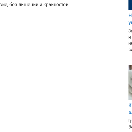
ие, без лишений и крайностей.
Н
у
З
и
и
с
К
з
Г
б