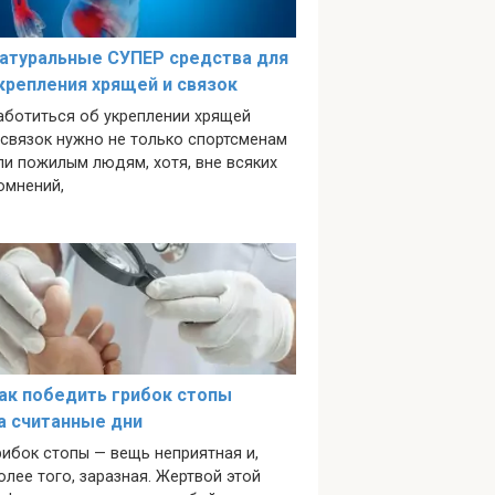
атуральные СУПЕР средства для
крепления хрящей и связок
аботиться об укреплении хрящей
 связок нужно не только спортсменам
ли пожилым людям, хотя, вне всяких
омнений,
ак победить грибок стопы
а считанные дни
рибок стопы — вещь неприятная и,
олее того, заразная. Жертвой этой