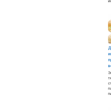
и
Д
и
п
в
Э
т
с
п
п