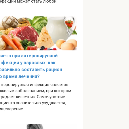
нфекции может стать любой
иета при энтеровирусной
нфекции у взрослых: как
равильно составить рацион
о время лечения?
нтеровирусная инфекция является
яжелым заболеванием, при котором
традает кишечник. Самочувствие
ациента значительно ухудшается,
ищеварение