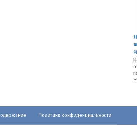
Л
ж
с
Н
о
п
ж
одержание
Политика конфиденциальности