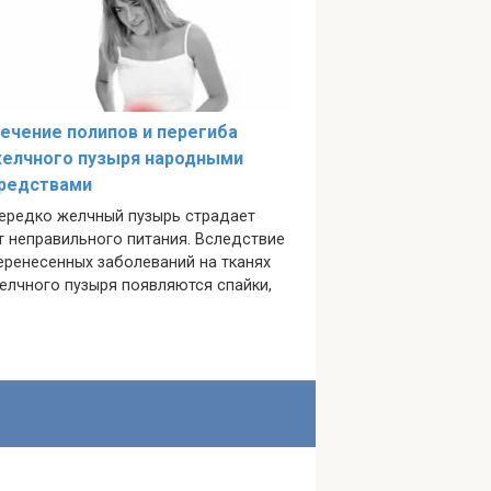
ечение полипов и перегиба
елчного пузыря народными
редствами
ередко желчный пузырь страдает
т неправильного питания. Вследствие
еренесенных заболеваний на тканях
елчного пузыря появляются спайки,