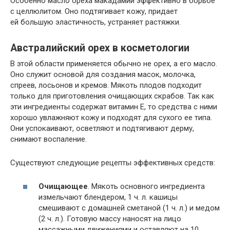
Особенно масло ореха макадамии эффективно в борьбе
с целлюлитом. Оно подтягивает кожу, придает
ей большую эластичность, устраняет растяжки.
Австралийский орех в косметологии
В этой области применяется обычно не орех, а его масло.
Оно служит основой для создания масок, молочка,
спреев, лосьонов и кремов. Мякоть плодов подходит
только для приготовления очищающих скрабов. Так как
эти ингредиенты содержат витамин E, то средства с ними
хорошо увлажняют кожу и подходят для сухого ее типа.
Они успокаивают, осветляют и подтягивают дерму,
снимают воспаление.
Существуют следующие рецепты эффективных средств:
Очищающее
. Мякоть основного ингредиента
измельчают блендером, 1 ч. л. кашицы
смешивают с домашней сметаной (1 ч. л.) и медом
(2 ч. л.). Готовую массу наносят на лицо
массажными движениями и оставляют на 10