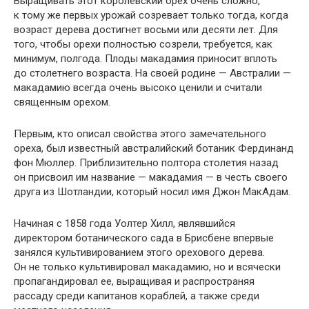
Выращивать этот королевский орех очень сложно,
к тому же первых урожай созревает только тогда, когда
возраст дерева достигнет восьми или десяти лет. Для
того, чтобы орехи полностью созрели, требуется, как
минимум, полгода. Плоды макадамия приносит вплоть
до столетнего возраста. На своей родине — Австралии —
макадамию всегда очень высоко ценили и считали
священным орехом.
Первым, кто описал свойства этого замечательного
ореха, был известный австралийский ботаник Фердинанд
фон Мюллер. Приблизительно полтора столетия назад
он присвоил им название — макадамия — в честь своего
друга из Шотландии, который носил имя Джон МакАдам.
Начиная с 1858 года Уолтер Хилл, являвшийся
директором ботанического сада в Брисбене впервые
занялся культивированием этого орехового дерева.
Он не только культивировал макадамию, но и всячески
пропагандировал ее, выращивая и распространяя
рассаду среди капитанов кораблей, а также среди