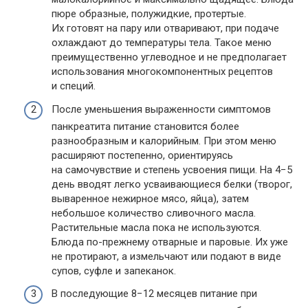
пюре образные, полужидкие, протертые.
Их готовят на пару или отваривают, при подаче
охлаждают до температуры тела. Такое меню
преимущественно углеводное и не предполагает
использования многокомпонентных рецептов
и специй.
После уменьшения выраженности симптомов
панкреатита питание становится более
разнообразным и калорийным. При этом меню
расширяют постепенно, ориентируясь
на самочувствие и степень усвоения пищи. На 4−5
день вводят легко усваивающиеся белки (творог,
вываренное нежирное мясо, яйца), затем
небольшое количество сливочного масла.
Растительные масла пока не используются.
Блюда по-прежнему отварные и паровые. Их уже
не протирают, а измельчают или подают в виде
супов, суфле и запеканок.
В последующие 8−12 месяцев питание при