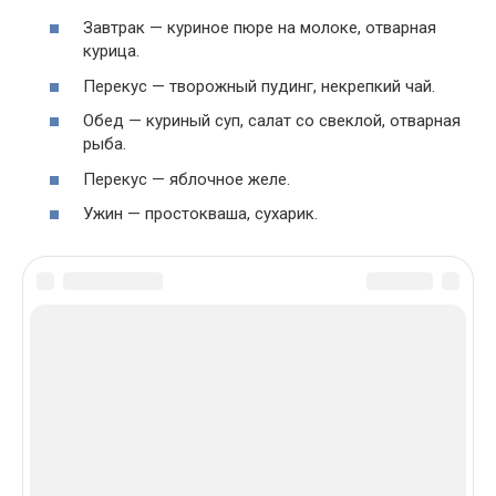
Завтрак — куриное пюре на молоке, отварная
курица.
Перекус — творожный пудинг, некрепкий чай.
Обед — куриный суп, салат со свеклой, отварная
рыба.
Перекус — яблочное желе.
Ужин — простокваша, сухарик.
Василиса
/ автор статьи
ЗОЖ-ник со стажем. Почти всю свою
сознательную жизнь я интересуюсь
правильным питанием, спортом,
способами сохранения здоровья и
красоты.
Изучаю полезную информацию, научными
исследованиями, занимаюсь спортом,
готовлю ПП и делюсь своими знаниями и
опытом на страницах этого сайта.