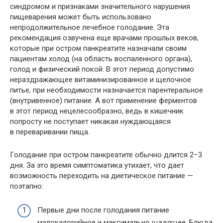
синдромом и признаками значительного нарушения
пищеварения может быть использовано
непродолжительное лечебное голодание. Эта
рекомендация озвучена еще врачами прошлых веков,
которые при остром панкреатите назначали своим
пациентам холод (на область воспаленного органа),
голод и физический покой. В этот период допустимо
нераздражающее витаминизированное и щелочное
питье, при необходимости назначается парентеральное
(внутривенное) питание. А вот применение ферментов
в этот период нецелесообразно, ведь в кишечник
попросту не поступает никакая нуждающаяся
в переваривании пища.
Голодание при остром панкреатите обычно длится 2−3
дня. За это время симптоматика утихает, что дает
возможность переходить на диетическое питание —
поэтапно:
Первые дни после голодания питание
малокалорийное и максимально щадящее. Блюда