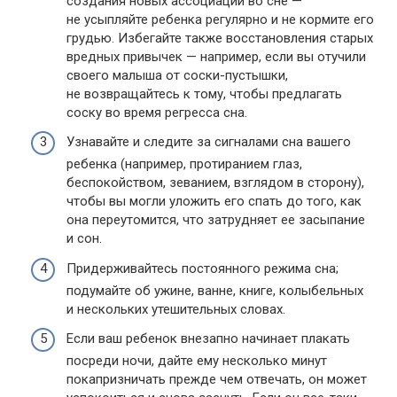
создания новых ассоциаций во сне —
не усыпляйте ребенка регулярно и не кормите его
грудью. Избегайте также восстановления старых
вредных привычек — например, если вы отучили
своего малыша от соски-пустышки,
не возвращайтесь к тому, чтобы предлагать
соску во время регресса сна.
Узнавайте и следите за сигналами сна вашего
ребенка (например, протиранием глаз,
беспокойством, зеванием, взглядом в сторону),
чтобы вы могли уложить его спать до того, как
она переутомится, что затрудняет ее засыпание
и сон.
Придерживайтесь постоянного режима сна;
подумайте об ужине, ванне, книге, колыбельных
и нескольких утешительных словах.
Если ваш ребенок внезапно начинает плакать
посреди ночи, дайте ему несколько минут
покапризничать прежде чем отвечать, он может