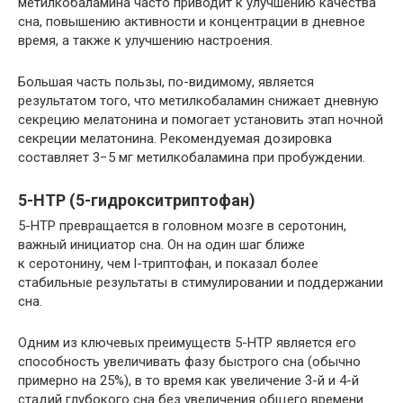
метилкобаламина часто приводит к улучшению качества
сна, повышению активности и концентрации в дневное
время, а также к улучшению настроения.
Большая часть пользы, по-видимому, является
результатом того, что метилкобаламин снижает дневную
секрецию мелатонина и помогает установить этап ночной
секреции мелатонина. Рекомендуемая дозировка
составляет 3−5 мг метилкобаламина при пробуждении.
5-HTP (5-гидрокситриптофан)
5-HTP превращается в головном мозге в серотонин,
важный инициатор сна. Он на один шаг ближе
к серотонину, чем l-триптофан, и показал более
стабильные результаты в стимулировании и поддержании
сна.
Одним из ключевых преимуществ 5-HTP является его
способность увеличивать фазу быстрого сна (обычно
примерно на 25%), в то время как увеличение 3-й и 4-й
стадий глубокого сна без увеличения общего времени