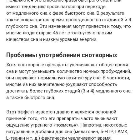
Появляются это снижение фазы быстрого сна, и они
имеют тенденцию просыпаться при переходе
от медленного сна к фазе быстрого сна. В результате
также сокращается время, проведенное на стадиях 3 и 4
глубокого сна. Эти изменения могут привести к тому, что
многие люди старше 45 лет столкнутся с плохим
качеством сна и низким уровнем энергии.
Проблемы употребления снотворных
Хотя снотворные препараты увеличивают общее время
сна и могут уменьшить количество ночных пробуждений,
они нарушают нормальную архитектуру сна. В частности,
многие из них значительно ухудшают способность
достигать более глубоких стадий (3 и 4) медленного сна,
а также быстрого сна.
Этот эффект известен давно и является основной
причиной того, что эти препараты часто вызывают
ощущение утреннего «похмелья». Напротив, некоторые
натуральные добавки для сна (мелатонин, 5-HTP, ГАМК,
L-теанин
и т. д.
) фактически увеличивают время,