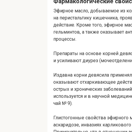
Фармакологические свойс
Эфирное масло, добываемое из ко
на перистальтику кишечника, про
действие. Кроме того, эфирное ма
гельминтов, а также оказывает ан
процессы.
Препараты на основе корней дев
и усиливают диурез (мочеотделени
Издавна корни девясила применяли
оказывают отхаркивающее действи
острых и хронических заболеваний
используется и в научной медицине
чай № 9).
Глистогонные свойства эфирного м
аскаридозе, инвазиях карликового 
Примечательно, что в отношении 