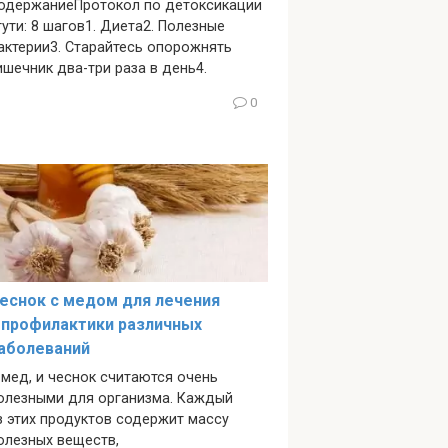
одержаниеПротокол по детоксикации
тути: 8 шагов1. Диета2. Полезные
актерии3. Старайтесь опорожнять
ишечник два-три раза в день4.
0
еснок с медом для лечения
 профилактики различных
аболеваний
 мед, и чеснок считаются очень
олезными для организма. Каждый
з этих продуктов содержит массу
олезных веществ,