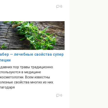
0
абер — лечебные свойства супер
пеции
 давних пор травы традиционно
спользуются в медицине
 косметологии. Всем известны
олезные свойства многих из них.
лагодаря
0