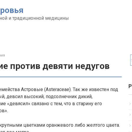
оровья
ной и традиционной медицины
ния
ие против девяти недугов
Р
мейства Астровые (Asteraceae). Так же известен под
й, девсил высокий, подсолнечник дикий,
е «девясил» связано с тем, что в старину его
ов».
 крупными цветками оранжевого либо желтого цвета.