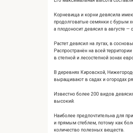
Его максимальная высота составля
Корневища и корни девясила имею
продолговатые семянки с бурым хо
а плодоносит девясил в августе — 
Растет девясил на лугах, в соснов
Распространён на всей территории 
в степной и лесостепной зонах евр
В деревнях Кировской, Нижегородс
выращивают в садах и огородах ря
Известно более 200 видов девясил
высокий.
Наиболее предпочтительна для при
и прямым стеблем, потому как бо
количество полезных веществ.