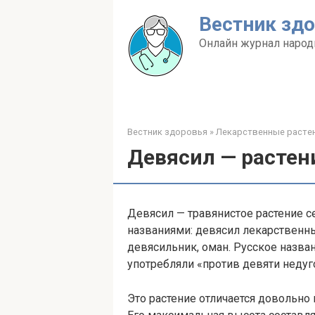
Перейти
Вестник зд
к
контенту
Онлайн журнал народ
Вестник здоровья
»
Лекарственные расте
Девясил — растен
Девясил — травянистое растение се
названиями: девясил лекарственны
девясильник, оман. Русское названи
употребляли «против девяти недуг
Это растение отличается довольно