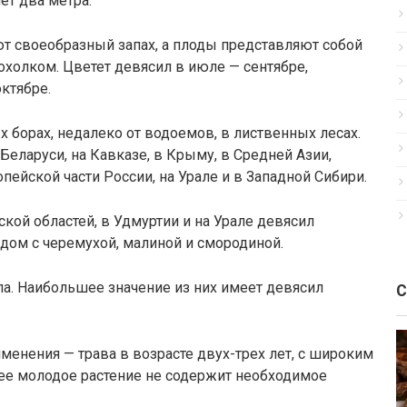
ет два метра.
т своеобразный запах, а плоды представляют собой
холком. Цветет девясил в июле — сентябре,
октябре.
ых борах, недалеко от водоемов, в лиственных лесах.
Беларуси, на Кавказе, в Крыму, в Средней Азии,
опейской части России, на Урале и в Западной Сибири.
кой областей, в Удмуртии и на Урале девясил
дом с черемухой, малиной и смородиной.
а. Наибольшее значение из них имеет девясил
С
менения — трава в возрасте двух-трех лет, с широким
лее молодое растение не содержит необходимое