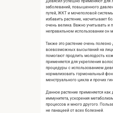
Девясил успешно применяют для л
заболеваний, повышенного давлен
путей, ЖКТ и мочеполовой системы
избавить растение, насчитывает бо
очень велика. Важно учитывать и п
неправильном использовании он м
Также это растение очень полезно
всевозможных высыпаний на лице.
помогают продлить молодость кожи
применяется для укрепления волос
процедуры с использованием девя
нормализовать гормональный фон.
менструального цикла и прочих ги
Данное растение применяется как 
иммунитета, ускорения метаболиз
процессов и много другого. Польза
не панацеей от всех болезней.