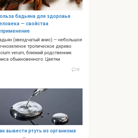
ольза бадьяна для здоровья
еловека — свойства
 применение
адьян (звездчатый анис) — небольшое
ечнозеленое тропическое дерево
llicium verum, близкий родственник
ниса обыкновенного. Цветки
0
ак вывести ртуть из организма