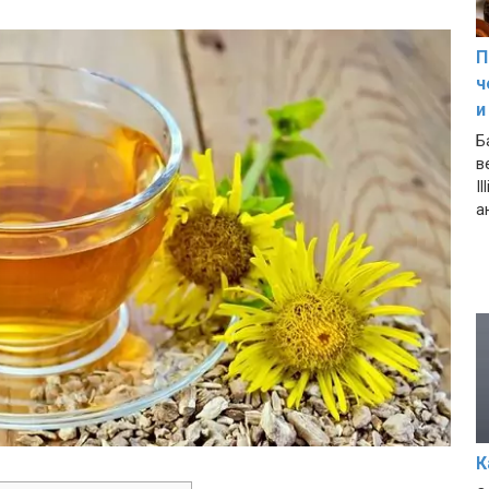
П
ч
и
Б
в
I
а
К