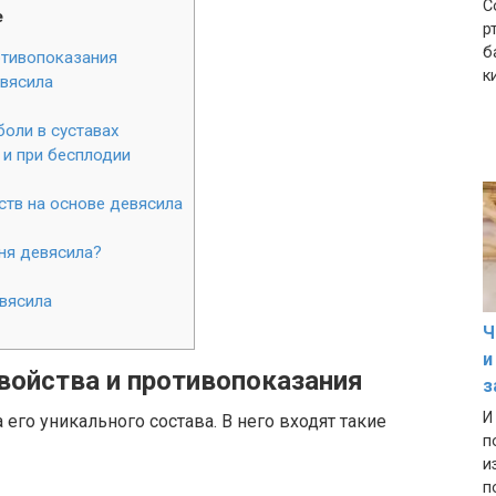
С
е
р
б
отивопоказания
к
вясила
оли в суставах
 и при бесплодии
ств на основе девясила
рня девясила?
евясила
Ч
и
войства и противопоказания
з
И
 его уникального состава. В него входят такие
п
и
п