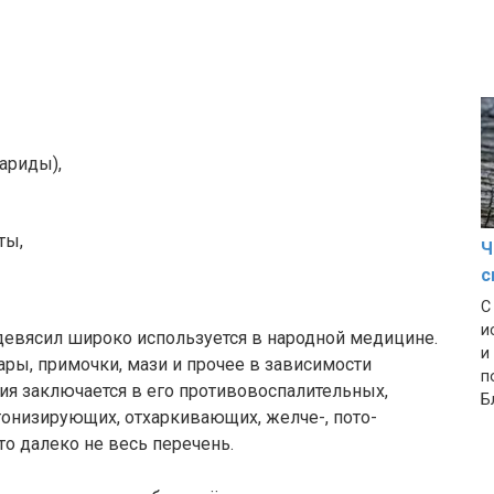
ариды),
ты,
Ч
с
С
и
девясил широко используется в народной медицине.
и
ары, примочки, мази и прочее в зависимости
п
ния заключается в его противовоспалительных,
Б
тонизирующих, отхаркивающих, желче-, пото-
то далеко не весь перечень.