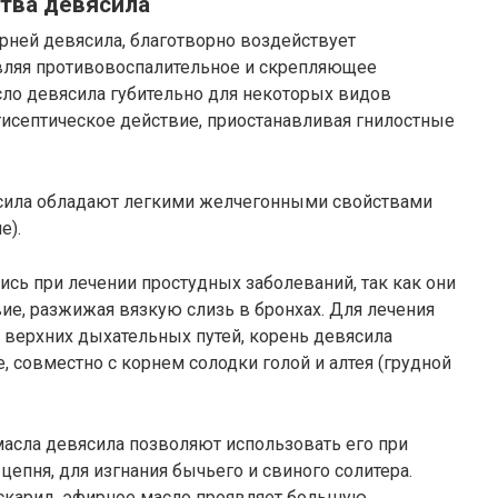
тва девясила
рней девясила, благотворно воздействует
являя противовоспалительное и скрепляющее
сло девясила губительно для некоторых видов
тисептическое действие, приостанавливая гнилостные
ясила обладают легкими желчегонными свойствами
е).
сь при лечении простудных заболеваний, так как они
е, разжижая вязкую слизь в бронхах. Для лечения
 верхних дыхательных путей, корень девясила
, совместно с корнем солодки голой и алтея (грудной
асла девясила позволяют использовать его при
цепня, для изгнания бычьего и свиного солитера.
аскарид, эфирное масло проявляет большую