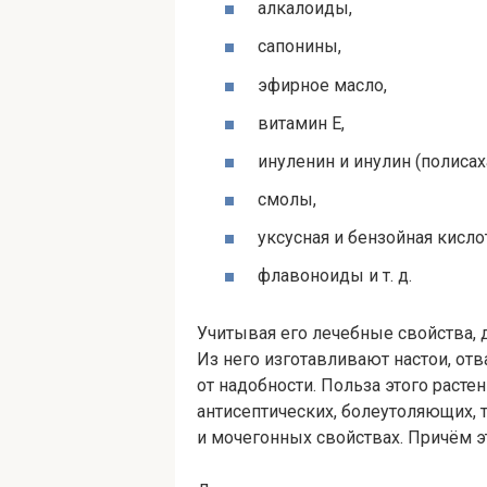
алкалоиды,
сапонины,
эфирное масло,
витамин Е,
инуленин и инулин (полисах
смолы,
уксусная и бензойная кисло
флавоноиды
и т. д.
Учитывая его лечебные свойства, 
Из него изготавливают настои, отв
от надобности. Польза этого расте
антисептических, болеутоляющих, 
и мочегонных свойствах. Причём э