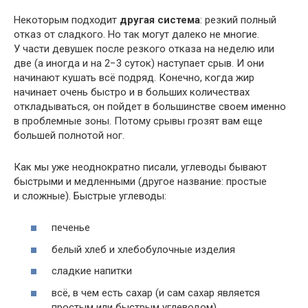
Некоторым подходит
другая система
: резкий полный
отказ от сладкого. Но так могут далеко не многие.
У части девушек после резкого отказа на неделю или
две (а иногда и на 2−3 суток) наступает срыв. И они
начинают кушать всё подряд. Конечно, когда жир
начинает очень быстро и в больших количествах
откладываться, он пойдет в большинстве своем именно
в проблемные зоны. Потому срывы грозят вам еще
большей полнотой ног.
Как мы уже неоднократно писали, углеводы бывают
быстрыми и медленными (другое название: простые
и сложные). Быстрые углеводы:
печенье
белый хлеб и хлебобулочные изделия
сладкие напитки
всё, в чем есть сахар (и сам сахар является
простым или быстрым углеводом)