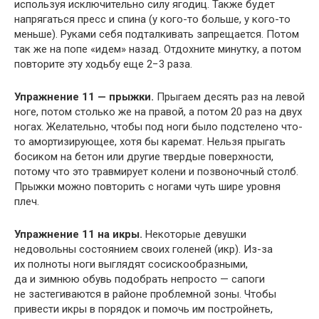
используя исключительно силу ягодиц. Также будет
напрягаться пресс и спина (у кого-то больше, у кого-то
меньше). Руками себя подталкивать запрещается. Потом
так же на попе «идем» назад. Отдохните минутку, а потом
повторите эту ходьбу еще 2−3 раза.
Упражнение 11 — прыжки.
Прыгаем десять раз на левой
ноге, потом столько же на правой, а потом 20 раз на двух
ногах. Желательно, чтобы под ноги было подстелено что-
то амортизирующее, хотя бы каремат. Нельзя прыгать
босиком на бетон или другие твердые поверхности,
потому что это травмирует колени и позвоночный столб.
Прыжки можно повторить с ногами чуть шире уровня
плеч.
Упражнение 11 на икры.
Некоторые девушки
недовольны состоянием своих голеней (икр). Из-за
их полноты ноги выглядят сосискообразными,
да и зимнюю обувь подобрать непросто — сапоги
не застегиваются в районе проблемной зоны. Чтобы
привести икры в порядок и помочь им постройнеть,