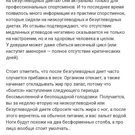
на безуглеводных диетах! Они актуальны только для
профессиональных спортсменов. И то последнее время
появилось много информации из практики спорстменок,
которые сидели на низкоуглеводных и безуглеводных
диетах. Их отзывы подтверждают, что отсутствие
медленных углеводов негативно сказывается не только
на настроении, но и на здоровье человека в целом.
У девушки может даже сбиться месячный цикл (или
наступит аменорея — полное отсутствие критичесаких
дней).
Стоит отметить, что после безгулеводных диет часто
случается прибавка в весе. Организм отекает, а также
начинает откладывать жир про запас, потому что
«боится» наступления следующего периода
бессмысленной и беспощадной голодовки. Получается,
вы за неделю-вторую на низкоуглеводной или
безуглеводной диете сбросите часть жира с ног, а после
этого вернетесь на обычное питание, и вас зальет водой.
Ноги будут похожи на два бесформенных столба, а про
лицо вообще стоит умолчать…