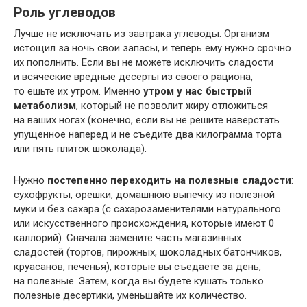
Роль углеводов
Лучше не исключать из завтрака углеводы. Организм
истощил за ночь свои запасы, и теперь ему нужно срочно
их пополнить. Если вы не можете исключить сладости
и всяческие вредные десерты из своего рациона,
то ешьте их утром. Именно
утром у нас быстрый
метаболизм
, который не позволит жиру отложиться
на ваших ногах (конечно, если вы не решите наверстать
упущенное наперед и не съедите два килограмма торта
или пять плиток шоколада).
Нужно
постепенно переходить на полезные сладости
:
сухофрукты, орешки, домашнюю выпечку из полезной
муки и без сахара (с сахарозаменителями натурального
или искусственного происхождения, которые имеют 0
каллорий). Сначала замените часть магазинных
сладостей (тортов, пирожных, шоколадных батончиков,
круасанов, печенья), которые вы съедаете за день,
на полезные. Затем, когда вы будете кушать только
полезные десертики, уменьшайте их количество.