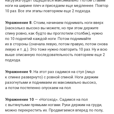
нагрузка будет ощущаться максимально. Потом ставим
ноги на ширине плеч и приседаем еще медленнее. Повтор
10 раз. Все эти этапы повторяем еще 2 подхода.
Упражнение 8.
Стоим, начинаем поднимать ноги вверх
(насколько высоко вы можете, но при этом держите
спину ровно, как будто вы проглотили столбик), нужно
по 10 поднятий каждой ноги. Потом поднимайте
их в стороны (сначала левую, потом правую, потом снова
левую
и т. д.
). Это тоже нужно повторить 10 раз. Ну и всю
выше описанную последовательность повторяем еще 2
подхода.
Упражнение 9.
На этот раз садимся на стул (лицо
к спинке развернуто) с ровной спиной. Ноги держим
разогнутыми и поднимаем их максимально высоко,
а потом постепенно опускаем на пол.
Упражнение 10
— «Ногоход»
.
Садимся на пол
с вытянутыми прямыми ногами. Руки держим на груди,
можно перекрестить их. Продвигаемся вперед по полу,