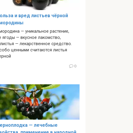
ольза и вред листьев чёрной
мородины
мородина — уникальное растение,
е ягоды — вкусное лакомство,
 листья — лекарственное средство.
собо ценными считаются листья
ерной
0
ерноплодка — лечебные
войства, применение в народной