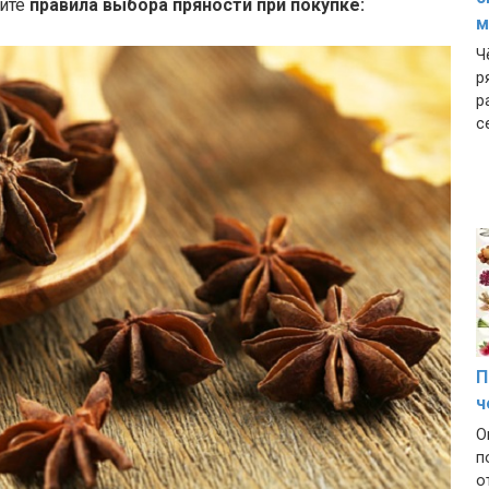
чите
правила выбора пряности при покупке:
м
Ч
р
р
с
П
ч
О
п
о