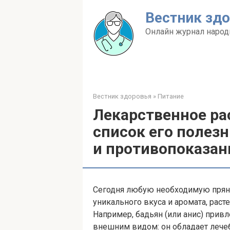
Перейти
Вестник зд
к
контенту
Онлайн журнал народ
Вестник здоровья
»
Питание
Лекарственное ра
список его полез
и противопоказан
Сегодня любую необходимую прянос
уникального вкуса и аромата, рас
Например, бадьян (или анис) прив
внешним видом: он обладает лече