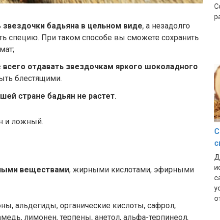
С
р
 звездочки бадьяна в цельном виде
, а незадолго
ть специю. При таком способе вы сможете сохранить
мат;
 всего отдавать звездочкам яркого шоколадного
ыть блестящими.
ашей стране бадьян не растет
.
н и ложный.
С
с
Д
и
ьными веществами
, жирными кислотами, эфирными
с
у
о
оны, альдегиды, органические кислоты, сафрол,
амедь, лимонен, терпены, анетол, альфа-терпинеол,