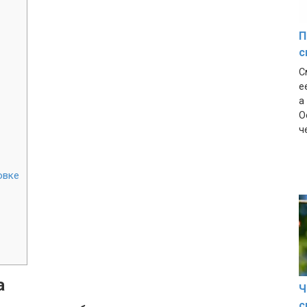
П
с
С
е
а
О
ч
овке
а
Ч
с