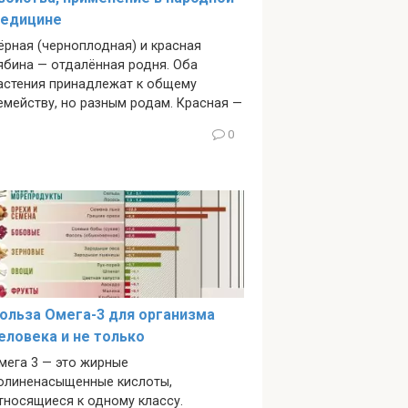
едицине
ёрная (черноплодная) и красная
ябина — отдалённая родня. Оба
астения принадлежат к общему
емейству, но разным родам. Красная —
0
ольза Омега-3 для организма
еловека и не только
мега 3 — это жирные
олиненасыщенные кислоты,
тносящиеся к одному классу.