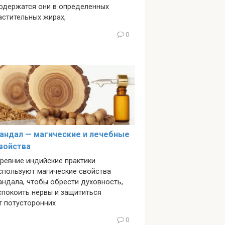
одержатся они в определенных
астительных жирах,
0
андал — магические и лечебные
войства
ревние индийские практики
спользуют магические свойства
андала, чтобы обрести духовность,
спокоить нервы и защититься
т потусторонних
0