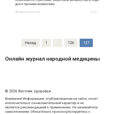
объясняются стрессами, невысокой активностью в ходе
дня и прочими моментами.
Физиология сна
0
Пагинация
Назад
1
…
126
127
записей
Онлайн журнал народной медицины
© 2026 Вестник здоровья
Внимание! Информация, опубликованная на сайте, носит
исключительно ознакомительный характер и не
является рекомендацией к применению. Не занимайтесь
самолечением. Обязательно проконсультируйтесь с