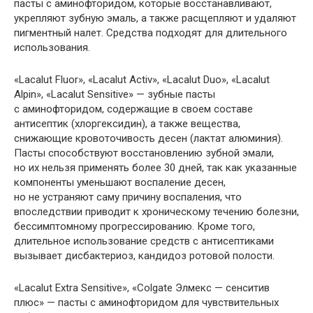
пасты с аминофторидом, которые восстанавливают,
укрепляют зубную эмаль, а также расщепляют и удаляют
пигментный налет. Средства подходят для длительного
использования.
«Lacalut Fluor», «Lacalut Activ», «Lacalut Duo», «Lacalut
Alpin», «Lacalut Sensitive» — зубные пасты
с аминофторидом, содержащие в своем составе
антисептик (хлоргексидин), а также вещества,
снижающие кровоточивость десен (лактат алюминия).
Пасты способствуют восстановлению зубной эмали,
но их нельзя применять более 30 дней, так как указанные
компоненты уменьшают воспаление десен,
но не устраняют саму причину воспаления, что
впоследствии приводит к хроническому течению болезни,
бессимптомному прогрессированию. Кроме того,
длительное использование средств с антисептиками
вызывает дисбактериоз, кандидоз ротовой полости.
«Lacalut Extra Sensitive», «Colgate Элмекс — сенситив
плюс» — пасты с аминофторидом для чувствительных