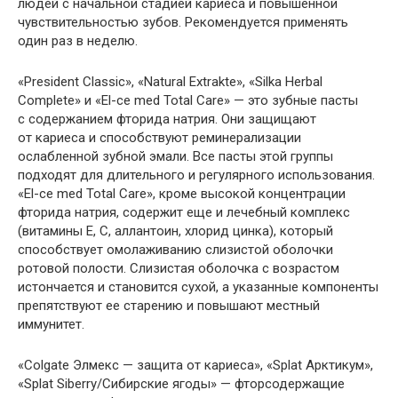
людей с начальной стадией кариеса и повышенной
чувствительностью зубов. Рекомендуется применять
один раз в неделю.
«President Classic», «Natural Extrakte», «Silka Herbal
Complete» и «El-ce med Total Care» — это зубные пасты
с содержанием фторида натрия. Они защищают
от кариеса и способствуют реминерализации
ослабленной зубной эмали. Все пасты этой группы
подходят для длительного и регулярного использования.
«El-ce med Total Care», кроме высокой концентрации
фторида натрия, содержит еще и лечебный комплекс
(витамины Е, С, аллантоин, хлорид цинка), который
способствует омолаживанию слизистой оболочки
ротовой полости. Слизистая оболочка с возрастом
истончается и становится сухой, а указанные компоненты
препятствуют ее старению и повышают местный
иммунитет.
«Colgate Элмекс — защита от кариеса», «Splat Арктикум»,
«Splat Siberry/Сибирские ягоды» — фторсодержащие